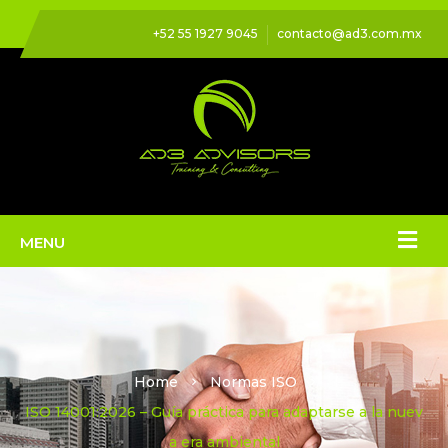
+52 55 1927 9045
contacto@ad3.com.mx
Home
Normas ISO
ISO 14001:2026 – Guía práctica para adaptarse a la nuev
a era ambiental