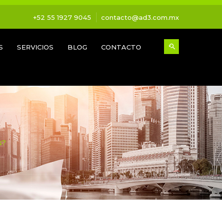
+52 55 1927 9045
contacto@ad3.com.mx
S
SERVICIOS
BLOG
CONTACTO
s?