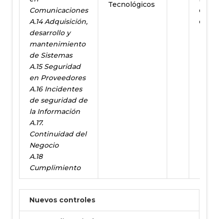
Tecnológicos
Comunicaciones
como
A.14 Adquisición,
contr
desarrollo y
mantenimiento
de Sistemas
A.15 Seguridad
en Proveedores
A.16 Incidentes
de seguridad de
la
Información
A.17.
Continuidad del
Negocio
A.18
Cumplimiento
Nuevos controles