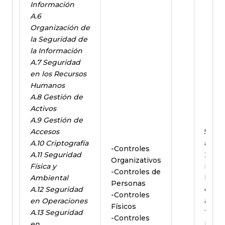
Información
A.6
Organización de
la Seguridad de
la
Información
A.7 Seguridad
en los Recursos
Humanos
A.8 Gestión de
Activos
A.9 Gestión de
Accesos
58 se
A.10 Criptografía
actua
-Controles
A.11 Seguridad
24
Organizativos
Física y
repr
-Controles de
Ambiental
la fu
Personas
A.12 Seguridad
contr
-Controles
en Operaciones
anter
Físicos
A.13 Seguridad
11 se
-Controles
en
intro