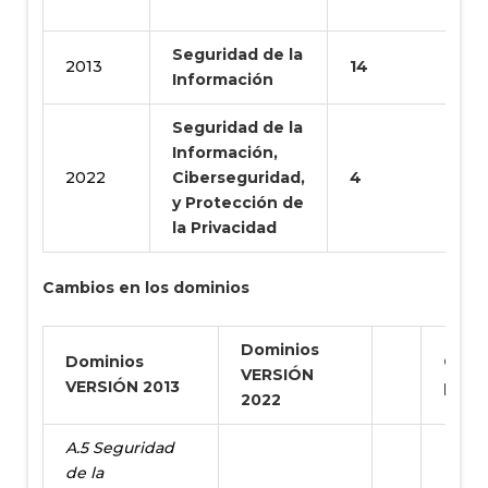
c
Seguridad de la
2013
14
3
Información
Seguridad de la
Información,
2022
Ciberseguridad,
4
N
y Protección de
la Privacidad
Cambios en los dominios
Dominios
Dominios
Camb
VERSIÓN
VERSIÓN 2013
pres
2022
A.5 Seguridad
de la