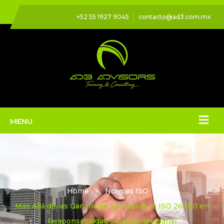
+52 55 1927 9045
contacto@ad3.com.mx
Home
Normas ISO
Más Allá de las Ganancias: La Guía de la ISO 26000 en
Responsabilidad Social Empresarial