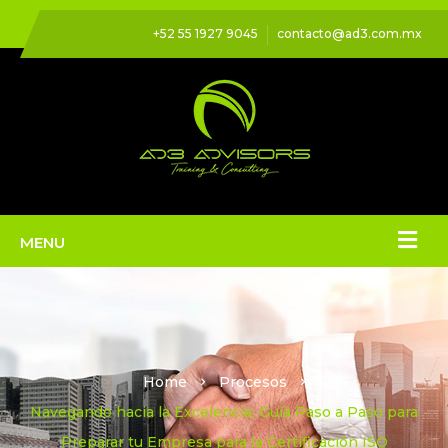
+52 55 1927 9045
contacto@ad3.com.mx
Home
Procesos
Navegando hacia la Excelencia: Guía Paso a Paso para
Preparar tu Empresa para la Certificación ISO