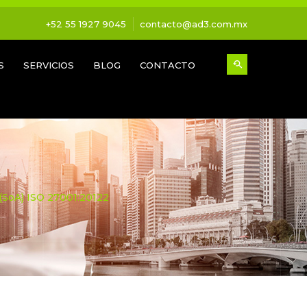
+52 55 1927 9045
contacto@ad3.com.mx
S
SERVICIOS
BLOG
CONTACTO
 (SoA) ISO 27001:20122